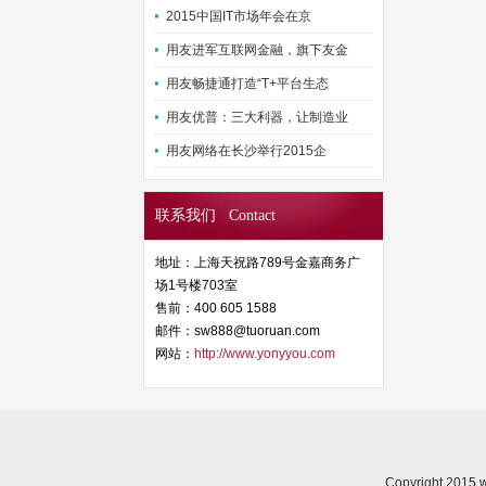
2015中国IT市场年会在京
用友进军互联网金融，旗下友金
用友畅捷通打造“T+平台生态
用友优普：三大利器，让制造业
用友网络在长沙举行2015企
联系我们 Contact
地址：上海天祝路789号金嘉商务广
场1号楼703室
售前：400 605 1588
邮件：sw888@tuoruan.com
网站：
http://www.yonyyou.com
Copyright 2015