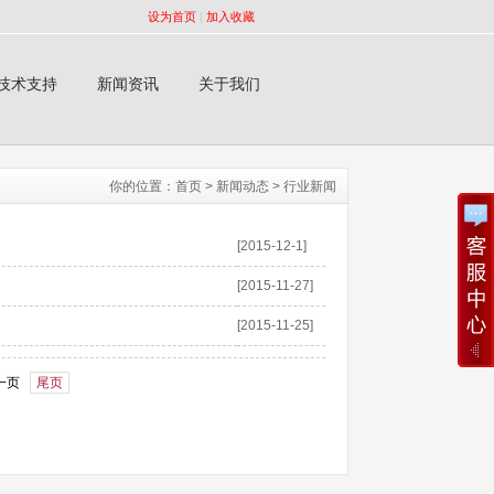
设为首页
|
加入收藏
技术支持
新闻资讯
关于我们
你的位置：
首页
>
新闻动态
>
行业新闻
[2015-12-1]
[2015-11-27]
[2015-11-25]
一页
尾页